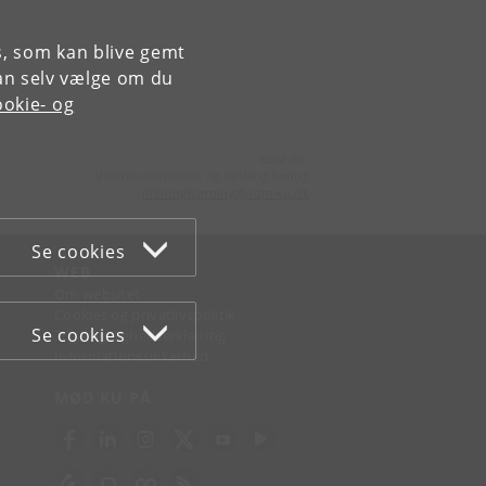
es, som kan blive gemt
an selv vælge om du
okie- og
Kontakt:
Videreuddannelse og livslang læring
lifelonglearning
@
adm
.
ku
.
dk
Se cookies
WEB
Om websitet
Cookies og privatlivspolitik
Se cookies
Tilgængelighedserklæring
Informationssikkerhed
MØD KU PÅ