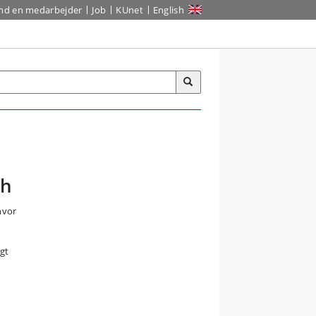
ind en medarbejder
Job
KUnet
English
th
hvor
gt