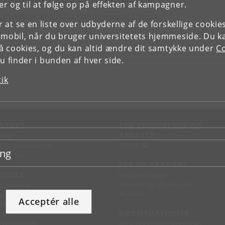
r og til at følge op på effekten af kampagner.
kan tilmelde dig MPH's nyhedsbrev ved at klikke her
or at se en liste over udbyderne af de forskellige cooki
 mobil, når du bruger universitetets hjemmeside. Du k
slå cookies, og du kan altid ændre dit samtykke under
Co
 finder i bunden af hver side.
tik
NTAKT
FOR STUDERENDE OG
ANSATTE
d vej
KUnet
d en medarbejder
ing
takt KU
JOB OG KARRIERE
RVICES
Ledige stillinger
Jobbank for studerende
sseservice
Alumne
ignguide
Acceptér alle
chandise
NØDSITUATIONER
support
 leverandører
KU's sikkerhedsberedskab