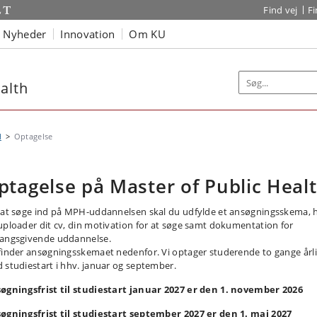
Find vej
F
Nyheder
Innovation
Om KU
alth
H
Optagelse
ptagelse på Master of Public Heal
 at søge ind på MPH-uddannelsen skal du udfylde et ansøgningsskema, 
uploader dit cv, din motivation for at søge samt dokumentation for
angsgivende uddannelse.
finder ansøgningsskemaet nedenfor. Vi optager studerende to gange årli
 studiestart i hhv. januar og september.
øgningsfrist til studiestart januar 2027 er den 1. november 2026
øgningsfrist til studiestart september 2027 er den 1. maj 2027