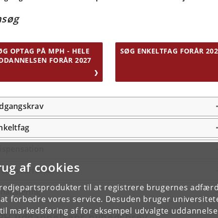
nsøg
ØG OPTAG PÅ MPH - HELE
SØG ENKELTFAG FORÅR 202
DDANNELSEN FORÅR 2027
dgangskrav
nkeltfag
ispensation
rug af cookies
eritoverførsel
tredjepartsprodukter til at registrere brugernes adfæ
inansiering
e at forbedre vores service. Desuden bruger universitet
il markedsføring af for eksempel udvalgte uddannelser e
PH-uddannelsens nyhedsbrev