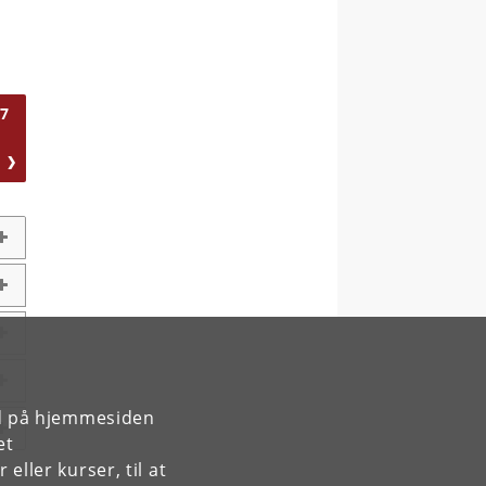
7
rd på hjemmesiden
et
ller kurser, til at