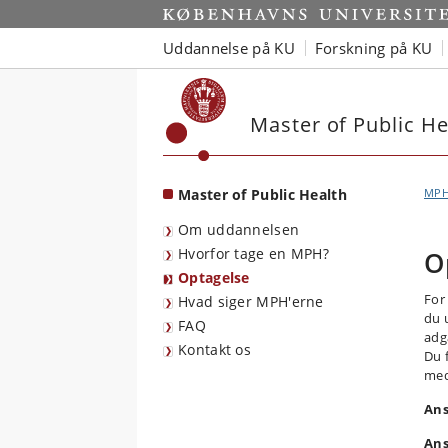
Start
Uddannelse på KU
Forskning på KU
Master of Public He
Master of Public Health
MP
Om uddannelsen
Hvorfor tage en MPH?
O
Optagelse
For
Hvad siger MPH'erne
du 
FAQ
adg
Kontakt os
Du 
med
Ans
Ans