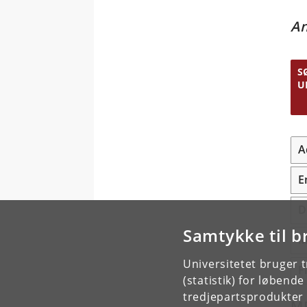
A
S
U
A
E
D
Samtykke til b
M
Universitetet bruger 
F
(statistik) for løbend
tredjepartsprodukter t
M