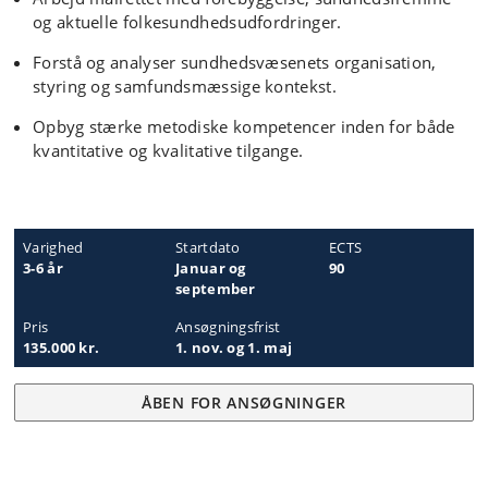
og aktuelle folkesundhedsudfordringer.
Forstå og analyser sundhedsvæsenets organisation,
styring og samfundsmæssige kontekst.
Opbyg stærke metodiske kompetencer inden for både
kvantitative og kvalitative tilgange.
Varighed
Startdato
ECTS
3-6 år
Januar og
90
september
Pris
Ansøgningsfrist
135.000 kr.
1. nov. og 1. maj
ÅBEN FOR ANSØGNINGER