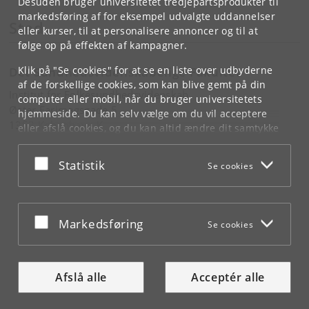
Desuden bruger universitetet tredjepartsprodukter til
markedsføring af for eksempel udvalgte uddannelser
Sted
eller kurser, til at personalisere annoncer og til at
følge op på effekten af kampagner.
Klik på "Se cookies" for at se en liste over udbyderne
Det Sundhedsvidenskabelige Fakultet
af de forskellige cookies, som kan blive gemt på din
Institut for Folkesundhedsvidenskab
computer eller mobil, når du bruger universitetets
Øster Farimagsgade 5
hjemmeside. Du kan selv vælge om du vil acceptere
1353 København K
eller afslå cookies, og du kan altid ændre dit samtykke
under
Cookie- og privatlivspolitik
som du finder i
bunden af hver side.
Acceptér eller afslå
Statistik
Se cookies
Googles privatlivspolitik
Acceptér eller afslå
Markedsføring
Se cookies
Afslå alle
Acceptér alle