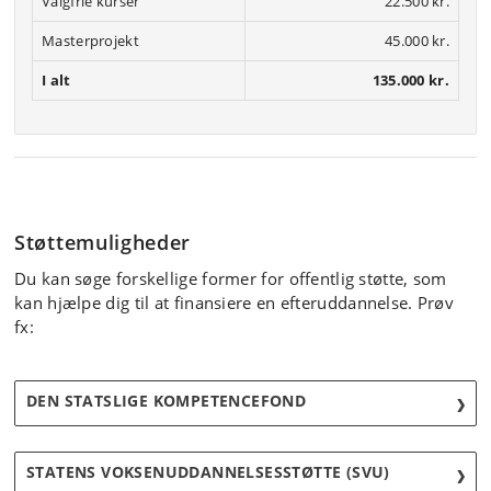
Valgfrie kurser
22.500 kr.
Oversygeplejerske, Styrelsen
for Patientsikkerhed
Masterprojekt
45.000 kr.
I alt
135.000 kr.
LÆS TESTIMONIAL
Støttemuligheder
Du kan søge forskellige former for offentlig støtte, som
kan hjælpe dig til at finansiere en efteruddannelse. Prøv
fx:
DEN STATSLIGE KOMPETENCEFOND
STATENS VOKSENUDDANNELSESSTØTTE (SVU)