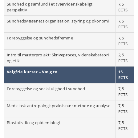
Sundhed og samfund i et tværvidenskabeligt
7,5
perspektiv
ECTS
Sundhedsvæsenets organisation, styring og økonomi
7,5
ECTS
Forebyggelse og sundhedsfremme
7,5
ECTS
Intro til masterprojekt: Skriveproces, videnskabsteori
2,5
og etik
ECTS
Valgfrie kurser – Vælg to
15
ECTS
Forebyggelse og social ulighed i sundhed
7,5
ECTS
Medicinsk antropologi: praksisnær metode og analyse
7,5
ECTS
Biostatistik og epidemiologi
7,5
ECTS