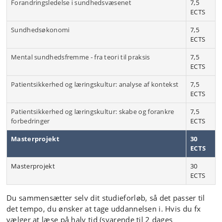
Forandringsledelse i sundhedsvæsenet
7,5
ECTS
Sundhedsøkonomi
7,5
ECTS
Mental sundhedsfremme - fra teori til praksis
7,5
ECTS
Patientsikkerhed og læringskultur: analyse af kontekst
7,5
ECTS
Patientsikkerhed og læringskultur: skabe og forankre
7,5
forbedringer
ECTS
Masterprojekt
30
ECTS
Masterprojekt
30
ECTS
Du sammensætter selv dit studieforløb, så det passer til
det tempo, du ønsker at tage uddannelsen i. Hvis du fx
vælger at læse på halv tid (svarende til 2 dages