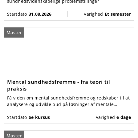
sundhedsvidenskabelige problemstillinger
Startdato
31.08.2026
Varighed
Et semester
Master
Mental sundhedsfremme - fra teori til
praksis
Få viden om mental sundhedsfremme og redskaber til at
analysere og udvikle bud på løsninger af mentale
sundhedsudfordringer på forskellige niveauer i
samfundet.
Startdato
Se kursus
Varighed
6 dage
Master