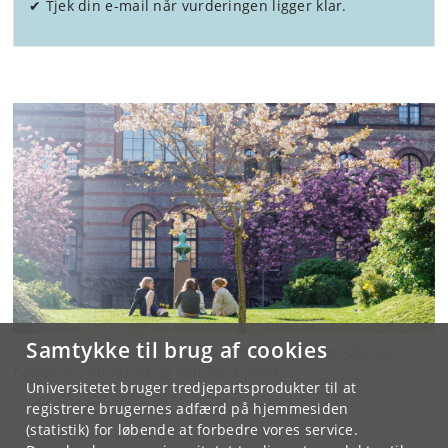
✔ Tjek din e-mail når vurderingen ligger klar.
Samtykke til brug af cookies
Undervisningen på Master of Public Health foregår på
Center for Sundhed og Samfund (CSS).
Universitetet bruger tredjepartsprodukter til at
registrere brugernes adfærd på hjemmesiden
(statistik) for løbende at forbedre vores service.