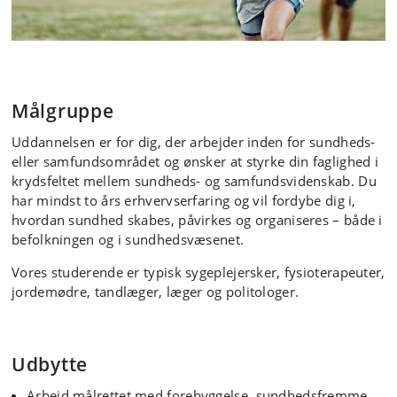
Master of Public Health
Målgruppe
Forstå sundhed i et bredt
Uddannelsen er for dig, der arbejder inden for sundheds-
samfundsmæssigt perspektiv
eller samfundsområdet og ønsker at styrke din faglighed i
krydsfeltet mellem sundheds- og samfundsvidenskab. Du
har mindst to års erhvervserfaring og vil fordybe dig i,
hvordan sundhed skabes, påvirkes og organiseres – både i
befolkningen og i sundhedsvæsenet.
Vores studerende er typisk sygeplejersker, fysioterapeuter,
jordemødre, tandlæger, læger og politologer.
Udbytte
Arbejd målrettet med forebyggelse, sundhedsfremme